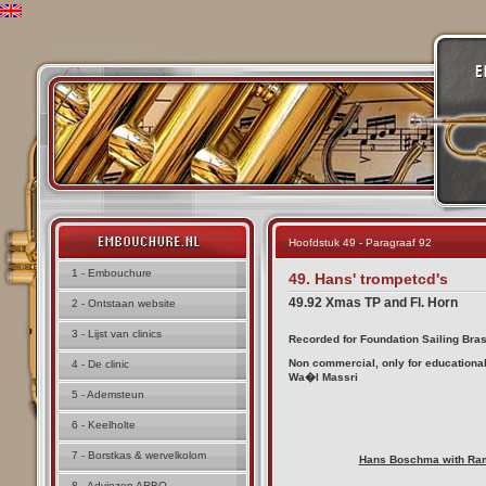
Hoofdstuk 49 - Paragraaf 92
1 - Embouchure
49. Hans' trompetcd's
49.92 Xmas TP and Fl. Horn
2 - Ontstaan website
3 - Lijst van clinics
Recorded for Foundation Sailing Bras
Non commercial, only for education
4 - De clinic
Wa�l Massri
5 - Ademsteun
6 - Keelholte
7 - Borstkas & wervelkolom
Hans Boschma with Rams
8 - Adviezen ARBO