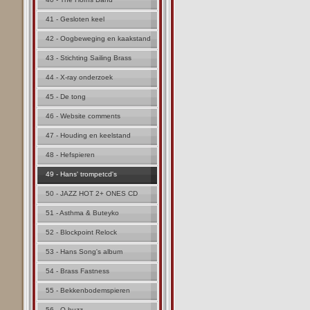
41 - Gesloten keel
42 - Oogbeweging en kaakstand
43 - Stichting Sailing Brass
44 - X-ray onderzoek
45 - De tong
46 - Website comments
47 - Houding en keelstand
48 - Hefspieren
49 - Hans' trompetcd's
50 - JAZZ HOT 2+ ONES CD
51 - Asthma & Buteyko
52 - Blockpoint Relock
53 - Hans Song's album
54 - Brass Fastness
55 - Bekkenbodemspieren
56 - Q buzz