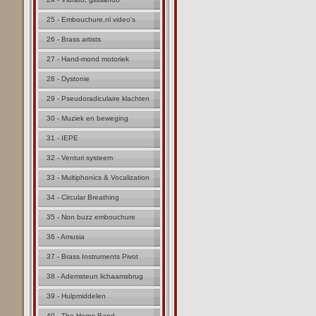
25 - Embouchure.nl video's
26 - Brass artists
27 - Hand-mond motoriek
28 - Dystonie
29 - Pseudoradiculaire klachten
30 - Muziek en beweging
31 - IEPE
32 - Venturi systeem
33 - Multiphonics & Vocalization
34 - Circular Breathing
35 - Non buzz embouchure
36 - Amusia
37 - Brass Instruments Pivot
38 - Ademsteun lichaamsbrug
39 - Hulpmiddelen
40 - The Horns Band