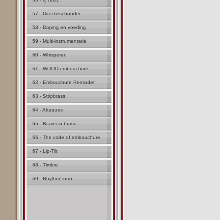
57 - Directieschouder
58 - Doping en voeding
59 - Multi-instrumentatie
60 - Whisperer
61 - WOOD-embouchure
62 - Embouchure Reminder
63 - Stripbrass
64 - Attaques
65 - Brains in brass
66 - The code of embouchure
67 - Lip-Tilt
68 - Timbre
69 - Rhythm' intro