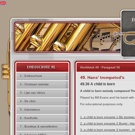
Hoofdstuk 49 - Paragraaf 36
1 - Embouchure
49. Hans' trompetcd's
49.36 A child is born
2 - Ontstaan website
A child is born melody composed Th
3 - Lijst van clinics
Played by Bill Evans and his band with
4 - De clinic
For educational purposus only.
5 - Ademsteun
1. a child is born opname 1 Bb trompe
6 - Keelholte
2. a child is born opname 2 Bugel - H
7 - Borstkas & wervelkolom
3. a child is born opname 3 trumpet -
8 - Adviezen ARBO