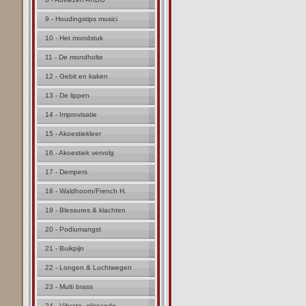
9 - Houdingstips musici
10 - Het mondstuk
11 - De mondholte
12 - Gebit en kaken
13 - De lippen
14 - Improvisatie
15 - Akoestiekleer
16 - Akoestiek vervolg
17 - Dempers
18 - Waldhoorn/French H.
19 - Blessures & klachten
20 - Podiumangst
21 - Buikpijn
22 - Longen & Luchtwegen
23 - Multi brass
24 - Vibrato, glissando