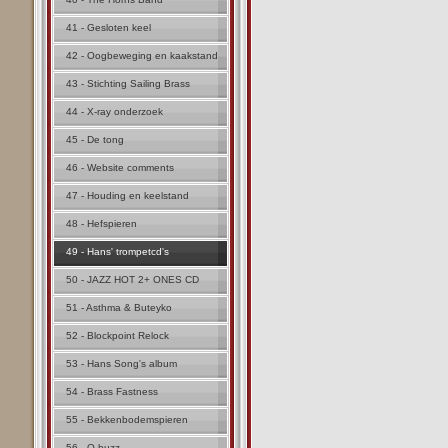
41 - Gesloten keel
42 - Oogbeweging en kaakstand
43 - Stichting Sailing Brass
44 - X-ray onderzoek
45 - De tong
46 - Website comments
47 - Houding en keelstand
48 - Hefspieren
49 - Hans' trompetcd's
50 - JAZZ HOT 2+ ONES CD
51 - Asthma & Buteyko
52 - Blockpoint Relock
53 - Hans Song's album
54 - Brass Fastness
55 - Bekkenbodemspieren
56 - Q buzz