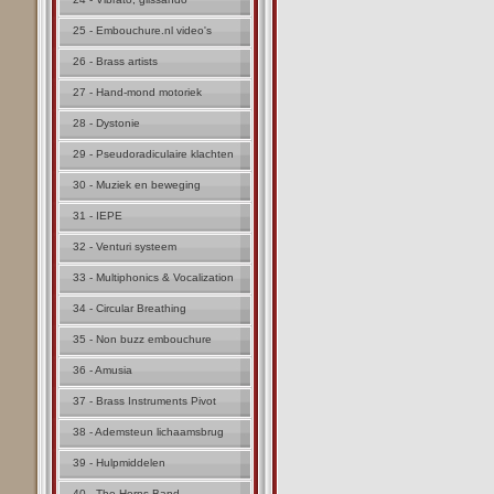
25 - Embouchure.nl video's
26 - Brass artists
27 - Hand-mond motoriek
28 - Dystonie
29 - Pseudoradiculaire klachten
30 - Muziek en beweging
31 - IEPE
32 - Venturi systeem
33 - Multiphonics & Vocalization
34 - Circular Breathing
35 - Non buzz embouchure
36 - Amusia
37 - Brass Instruments Pivot
38 - Ademsteun lichaamsbrug
39 - Hulpmiddelen
40 - The Horns Band