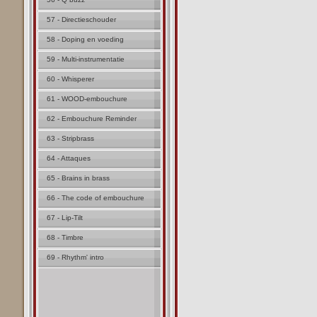
57 - Directieschouder
58 - Doping en voeding
59 - Multi-instrumentatie
60 - Whisperer
61 - WOOD-embouchure
62 - Embouchure Reminder
63 - Stripbrass
64 - Attaques
65 - Brains in brass
66 - The code of embouchure
67 - Lip-Tilt
68 - Timbre
69 - Rhythm' intro