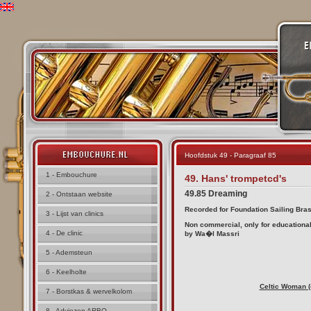
Hoofdstuk 49 - Paragraaf 85
1 - Embouchure
49. Hans' trompetcd's
49.85 Dreaming
2 - Ontstaan website
Recorded for Foundation Sailing Bras
3 - Lijst van clinics
Non commercial, only for educationa
4 - De clinic
by Wa�l Massri
5 - Ademsteun
6 - Keelholte
Celtic Woman 
7 - Borstkas & wervelkolom
8 - Adviezen ARBO