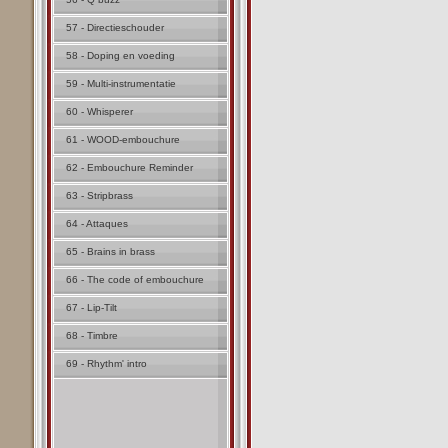
57 - Directieschouder
58 - Doping en voeding
59 - Multi-instrumentatie
60 - Whisperer
61 - WOOD-embouchure
62 - Embouchure Reminder
63 - Stripbrass
64 - Attaques
65 - Brains in brass
66 - The code of embouchure
67 - Lip-Tilt
68 - Timbre
69 - Rhythm' intro