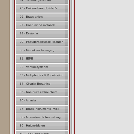
25 - Embouchure.nl video's
26 - Brass artists
27 - Hand-mond motoriek
28 - Dystonie
29 - Pseudoradiculaire klachten
30 - Muziek en beweging
31 - IEPE
32 - Venturi systeem
33 - Multiphonics & Vocalization
34 - Circular Breathing
35 - Non buzz embouchure
36 - Amusia
37 - Brass Instruments Pivot
38 - Ademsteun lichaamsbrug
39 - Hulpmiddelen
40 - The Horns Band