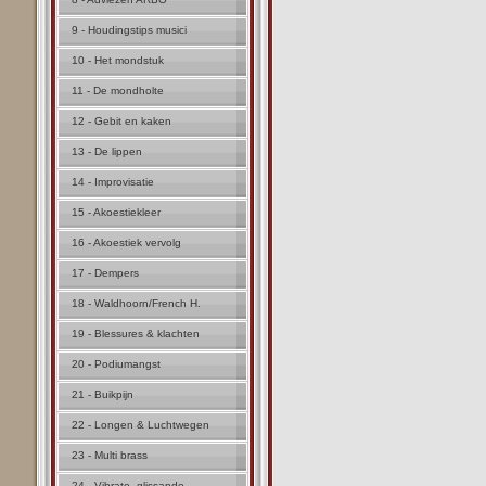
9 - Houdingstips musici
10 - Het mondstuk
11 - De mondholte
12 - Gebit en kaken
13 - De lippen
14 - Improvisatie
15 - Akoestiekleer
16 - Akoestiek vervolg
17 - Dempers
18 - Waldhoorn/French H.
19 - Blessures & klachten
20 - Podiumangst
21 - Buikpijn
22 - Longen & Luchtwegen
23 - Multi brass
24 - Vibrato, glissando