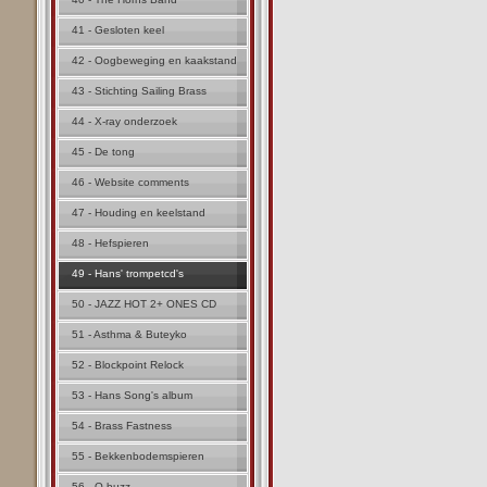
41 - Gesloten keel
42 - Oogbeweging en kaakstand
43 - Stichting Sailing Brass
44 - X-ray onderzoek
45 - De tong
46 - Website comments
47 - Houding en keelstand
48 - Hefspieren
49 - Hans' trompetcd's
50 - JAZZ HOT 2+ ONES CD
51 - Asthma & Buteyko
52 - Blockpoint Relock
53 - Hans Song's album
54 - Brass Fastness
55 - Bekkenbodemspieren
56 - Q buzz