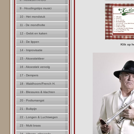
9 - Houdingstips musici
10 - Het mondstuk
11 - De mondholte
12 - Gebit en kaken
13 - De lippen
Klik op h
14 - Improvisatie
15 - Akoestiekleer
16 - Akoestiek vervolg
17 - Dempers
18 - Waldhoorn/French H.
19 - Blessures & klachten
20 - Podiumangst
21 - Buikpijn
22 - Longen & Luchtwegen
23 - Multi brass
24 - Vibrato, glissando