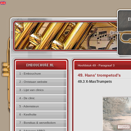
Hoofdstuk 49 - Paragraaf 3
1 - Embouchure
49. Hans' trompetcd's
49.3 X-MasTrumpets
2 - Ontstaan website
3 - Lijst van clinics
4 - De clinic
5 - Ademsteun
6 - Keelholte
7 - Borstkas & wervelkolom
8 - Adviezen ARBO