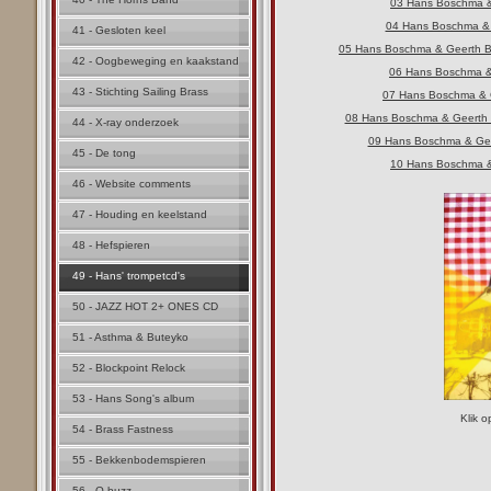
03 Hans Boschma &
04 Hans Boschma & G
41 - Gesloten keel
05 Hans Boschma & Geerth Bos
42 - Oogbeweging en kaakstand
06 Hans Boschma &
43 - Stichting Sailing Brass
07 Hans Boschma & G
08 Hans Boschma & Geerth B
44 - X-ray onderzoek
09 Hans Boschma & Geer
45 - De tong
10 Hans Boschma &
46 - Website comments
47 - Houding en keelstand
48 - Hefspieren
49 - Hans' trompetcd's
50 - JAZZ HOT 2+ ONES CD
51 - Asthma & Buteyko
52 - Blockpoint Relock
53 - Hans Song's album
Klik o
54 - Brass Fastness
55 - Bekkenbodemspieren
56 - Q buzz