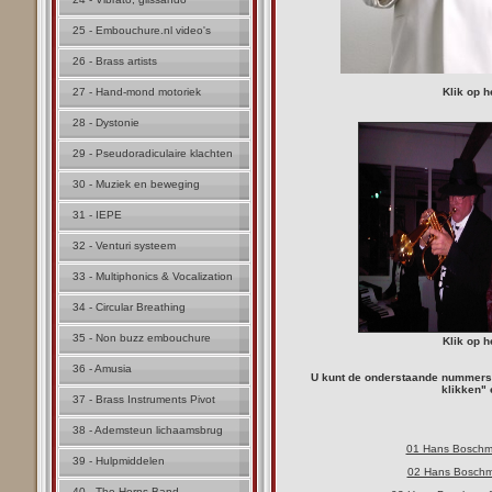
25 - Embouchure.nl video's
26 - Brass artists
27 - Hand-mond motoriek
Klik op h
28 - Dystonie
29 - Pseudoradiculaire klachten
30 - Muziek en beweging
31 - IEPE
32 - Venturi systeem
33 - Multiphonics & Vocalization
34 - Circular Breathing
35 - Non buzz embouchure
Klik op h
36 - Amusia
U kunt de onderstaande nummers
klikken" 
37 - Brass Instruments Pivot
38 - Ademsteun lichaamsbrug
01 Hans Boschma
39 - Hulpmiddelen
02 Hans Boschm
40 - The Horns Band