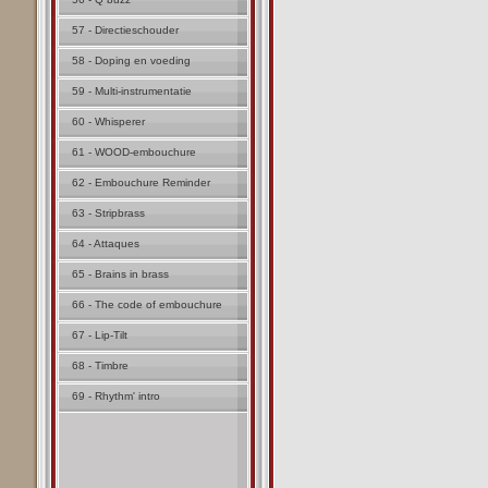
57 - Directieschouder
58 - Doping en voeding
59 - Multi-instrumentatie
60 - Whisperer
61 - WOOD-embouchure
62 - Embouchure Reminder
63 - Stripbrass
64 - Attaques
65 - Brains in brass
66 - The code of embouchure
67 - Lip-Tilt
68 - Timbre
69 - Rhythm' intro