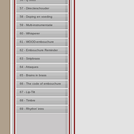
57 - Directieschouder
58 - Doping en voeding
59 - Multi-instrumentatie
60 - Whisperer
61 - WOOD-embouchure
62 - Embouchure Reminder
63 - Stripbrass
64 - Attaques
65 - Brains in brass
66 - The code of embouchure
67 - Lip-Tilt
68 - Timbre
69 - Rhythm' intro