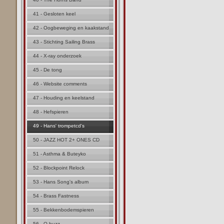
41 - Gesloten keel
42 - Oogbeweging en kaakstand
43 - Stichting Sailing Brass
44 - X-ray onderzoek
45 - De tong
46 - Website comments
47 - Houding en keelstand
48 - Hefspieren
49 - Hans' trompetcd's
50 - JAZZ HOT 2+ ONES CD
51 - Asthma & Buteyko
52 - Blockpoint Relock
53 - Hans Song's album
54 - Brass Fastness
55 - Bekkenbodemspieren
56 - Q buzz