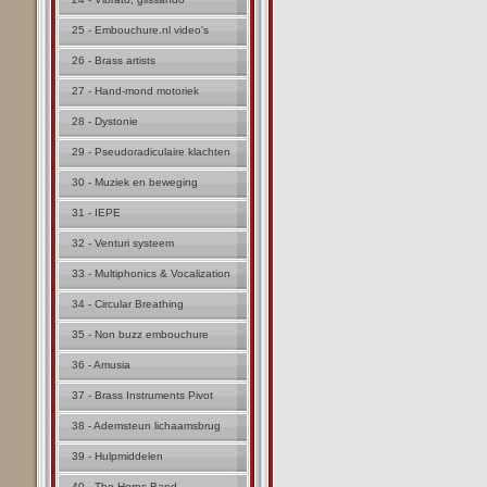
25 - Embouchure.nl video's
26 - Brass artists
27 - Hand-mond motoriek
28 - Dystonie
29 - Pseudoradiculaire klachten
30 - Muziek en beweging
31 - IEPE
32 - Venturi systeem
33 - Multiphonics & Vocalization
34 - Circular Breathing
35 - Non buzz embouchure
36 - Amusia
37 - Brass Instruments Pivot
38 - Ademsteun lichaamsbrug
39 - Hulpmiddelen
40 - The Horns Band