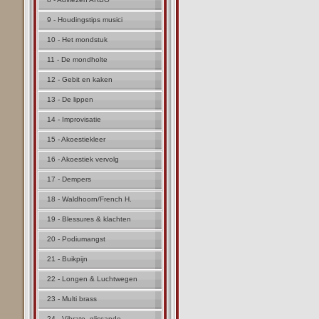
9 - Houdingstips musici
10 - Het mondstuk
11 - De mondholte
12 - Gebit en kaken
13 - De lippen
14 - Improvisatie
15 - Akoestiekleer
16 - Akoestiek vervolg
17 - Dempers
18 - Waldhoorn/French H.
19 - Blessures & klachten
20 - Podiumangst
21 - Buikpijn
22 - Longen & Luchtwegen
23 - Multi brass
24 - Vibrato, glissando