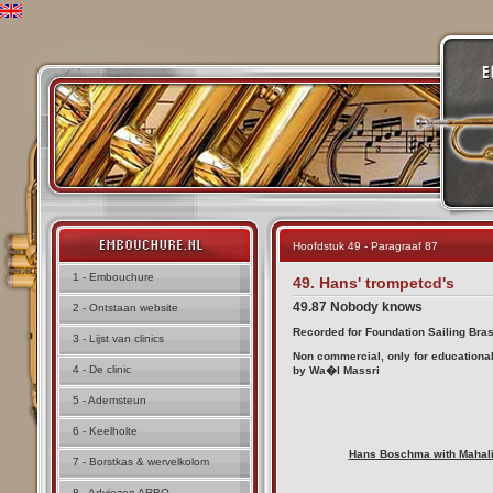
Hoofdstuk 49 - Paragraaf 87
1 - Embouchure
49. Hans' trompetcd's
49.87 Nobody knows
2 - Ontstaan website
Recorded for Foundation Sailing Bras
3 - Lijst van clinics
Non commercial, only for educationa
4 - De clinic
by Wa�l Massri
5 - Ademsteun
6 - Keelholte
Hans Boschma with Mahalia
7 - Borstkas & wervelkolom
8 - Adviezen ARBO