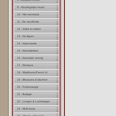
9 - Houdingstips musici
10 - Het mondstuk
11 - De mondholte
12 - Gebit en kaken
13 - De lippen
14 - Improvisatie
15 - Akoestiekleer
16 - Akoestiek vervolg
17 - Dempers
18 - Waldhoorn/French H.
19 - Blessures & klachten
20 - Podiumangst
21 - Buikpijn
22 - Longen & Luchtwegen
23 - Multi brass
24 - Vibrato, glissando