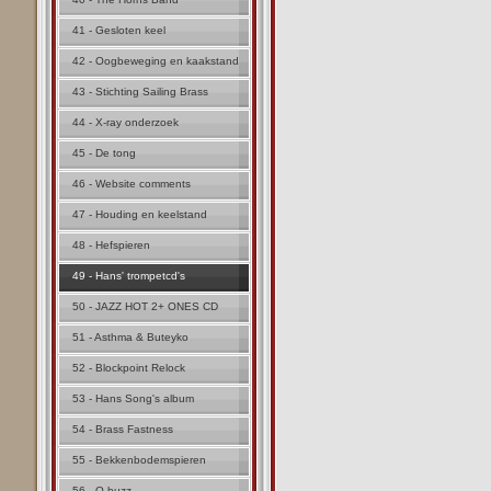
41 - Gesloten keel
42 - Oogbeweging en kaakstand
43 - Stichting Sailing Brass
44 - X-ray onderzoek
45 - De tong
46 - Website comments
47 - Houding en keelstand
48 - Hefspieren
49 - Hans' trompetcd's
50 - JAZZ HOT 2+ ONES CD
51 - Asthma & Buteyko
52 - Blockpoint Relock
53 - Hans Song's album
54 - Brass Fastness
55 - Bekkenbodemspieren
56 - Q buzz