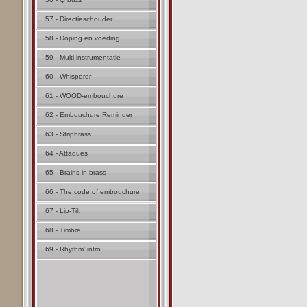
57 - Directieschouder
58 - Doping en voeding
59 - Multi-instrumentatie
60 - Whisperer
61 - WOOD-embouchure
62 - Embouchure Reminder
63 - Stripbrass
64 - Attaques
65 - Brains in brass
66 - The code of embouchure
67 - Lip-Tilt
68 - Timbre
69 - Rhythm' intro