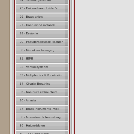
25 - Embouchure.nl video's
26 - Brass artists
27 - Hand-mond motoriek
28 - Dystonie
29 - Pseudoradiculaire klachten
30 - Muziek en beweging
31 - IEPE
32 - Venturi systeem
33 - Multiphonics & Vocalization
34 - Circular Breathing
35 - Non buzz embouchure
36 - Amusia
37 - Brass Instruments Pivot
38 - Ademsteun lichaamsbrug
39 - Hulpmiddelen
40 - The Horns Band