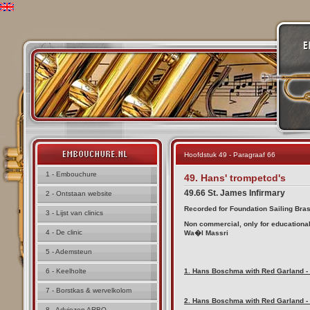
Hoofdstuk 49 - Paragraaf 66
1 - Embouchure
49. Hans' trompetcd's
49.66 St. James Infirmary
2 - Ontstaan website
Recorded for Foundation Sailing Bras
3 - Lijst van clinics
Non commercial, only for educationa
4 - De clinic
Wa�l Massri
5 - Ademsteun
6 - Keelholte
1.
Hans Boschma with Red Garland - 
7 - Borstkas & wervelkolom
2.
Hans Boschma with Red Garland - 
8 - Adviezen ARBO