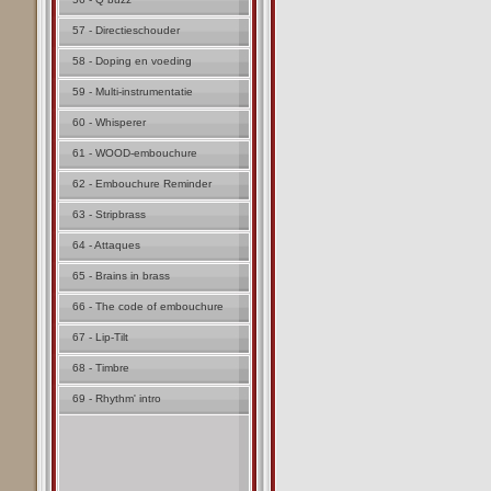
57 - Directieschouder
58 - Doping en voeding
59 - Multi-instrumentatie
60 - Whisperer
61 - WOOD-embouchure
62 - Embouchure Reminder
63 - Stripbrass
64 - Attaques
65 - Brains in brass
66 - The code of embouchure
67 - Lip-Tilt
68 - Timbre
69 - Rhythm' intro