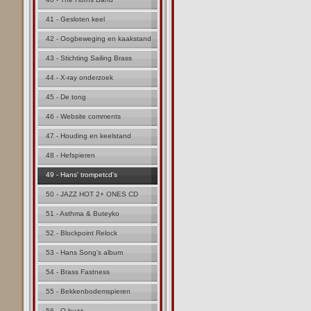
41 - Gesloten keel
42 - Oogbeweging en kaakstand
43 - Stichting Sailing Brass
44 - X-ray onderzoek
45 - De tong
46 - Website comments
47 - Houding en keelstand
48 - Hefspieren
49 - Hans' trompetcd's
50 - JAZZ HOT 2+ ONES CD
51 - Asthma & Buteyko
52 - Blockpoint Relock
53 - Hans Song's album
54 - Brass Fastness
55 - Bekkenbodemspieren
56 - Q buzz