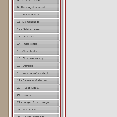
9 - Houdingstips musici
10 - Het mondstuk
11 - De mondholte
12 - Gebit en kaken
13 - De lippen
14 - Improvisatie
15 - Akoestiekleer
16 - Akoestiek vervolg
17 - Dempers
18 - Waldhoorn/French H.
19 - Blessures & klachten
20 - Podiumangst
21 - Buikpijn
22 - Longen & Luchtwegen
23 - Multi brass
24 - Vibrato, glissando