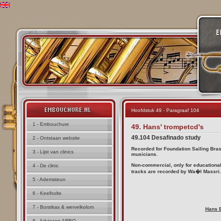
Hoofdstuk 49 - Paragraaf 104
1 - Embouchure
49. Hans' trompetcd's
49.104 Desafinado study
2 - Ontstaan website
Recorded for Foundation Sailing Bras
3 - Lijst van clinics
musicians.
Non-commercial, only for educational
4 - De clinic
tracks are recorded by Wa�l Massri.
5 - Ademsteun
6 - Keelholte
7 - Borstkas & wervelkolom
Hans 
8 - Adviezen ARBO