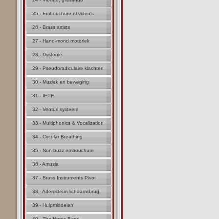
25 - Embouchure.nl video's
26 - Brass artists
27 - Hand-mond motoriek
28 - Dystonie
29 - Pseudoradiculaire klachten
30 - Muziek en beweging
31 - IEPE
32 - Venturi systeem
33 - Multiphonics & Vocalization
34 - Circular Breathing
35 - Non buzz embouchure
36 - Amusia
37 - Brass Instruments Pivot
38 - Ademsteun lichaamsbrug
39 - Hulpmiddelen
40 - The Horns Band