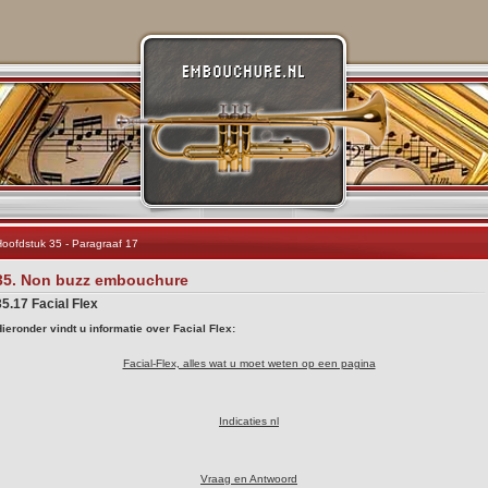
oofdstuk 35 - Paragraaf 17
35. Non buzz embouchure
35.17 Facial Flex
ieronder vindt u informatie over Facial Flex:
Facial-Flex, alles wat u moet weten op een pagina
Indicaties nl
Vraag en Antwoord