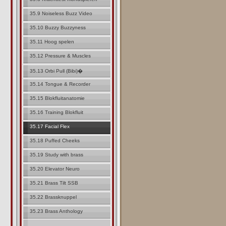
35.9 Noiseless Buzz Video
35.10 Buzzy Buzzyness
35.11 Hoog spelen
35.12 Pressure & Muscles
35.13 Orbi Pull (Bibi)�
35.14 Tongue & Recorder
35.15 Blokfluitanatomie
35.16 Training Blokfluit
35.17 Facial Flex
35.18 Puffed Cheeks
35.19 Study with brass
35.20 Elevator Neuro
35.21 Brass Tilt SSB
35.22 Brassknuppel
35.23 Brass Anthology