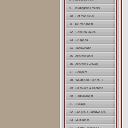
9 - Houdingstips musici
10 - Het mondstuk
11 - De mondholte
12 - Gebit en kaken
13 - De lippen
14 - Improvisatie
15 - Akoestiekleer
16 - Akoestiek vervolg
17 - Dempers
18 - Waldhoorn/French H.
19 - Blessures & klachten
20 - Podiumangst
21 - Buikpijn
22 - Longen & Luchtwegen
23 - Multi brass
24 - Vibrato, glissando