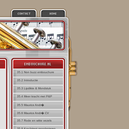
35.1 Non buzz embouchure
35.2 Introductie
35.3 Lipdikte & Mondstuk
35.4 Meer kracht met P&P
35.5 Maurice Andr�
35.6 Maurice Andr� CV
35.7 Rode en witte vezels
35.8 Krachttest mondspieren