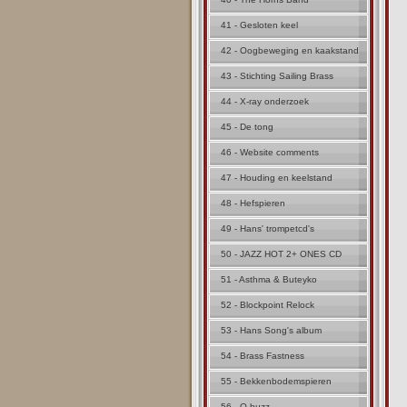
41 - Gesloten keel
42 - Oogbeweging en kaakstand
43 - Stichting Sailing Brass
44 - X-ray onderzoek
45 - De tong
46 - Website comments
47 - Houding en keelstand
48 - Hefspieren
49 - Hans' trompetcd's
50 - JAZZ HOT 2+ ONES CD
51 - Asthma & Buteyko
52 - Blockpoint Relock
53 - Hans Song's album
54 - Brass Fastness
55 - Bekkenbodemspieren
56 - Q buzz