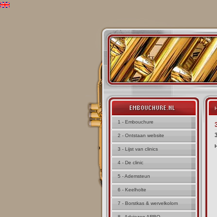
H
1 - Embouchure
2 - Ontstaan website
H
3 - Lijst van clinics
4 - De clinic
5 - Ademsteun
6 - Keelholte
7 - Borstkas & wervelkolom
8 - Adviezen ARBO