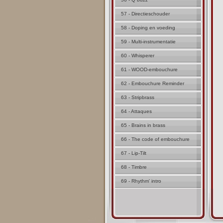
57 - Directieschouder
58 - Doping en voeding
59 - Multi-instrumentatie
60 - Whisperer
61 - WOOD-embouchure
62 - Embouchure Reminder
63 - Stripbrass
64 - Attaques
65 - Brains in brass
66 - The code of embouchure
67 - Lip-Tilt
68 - Timbre
69 - Rhythm' intro