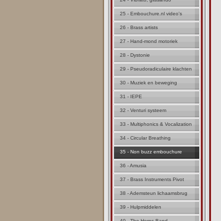
25 - Embouchure.nl video's
26 - Brass artists
27 - Hand-mond motoriek
28 - Dystonie
29 - Pseudoradiculaire klachten
30 - Muziek en beweging
31 - IEPE
32 - Venturi systeem
33 - Multiphonics & Vocalization
34 - Circular Breathing
35 - Non buzz embouchure
36 - Amusia
37 - Brass Instruments Pivot
38 - Ademsteun lichaamsbrug
39 - Hulpmiddelen
40 - The Horns Band